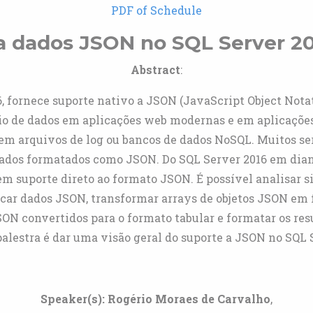
PDF of Schedule
a dados JSON no SQL Server 20
Abstract
:
16, fornece suporte nativo a JSON (JavaScript Object Not
io de dados em aplicações web modernas e em aplicaçõ
em arquivos de log ou bancos de dados NoSQL. Muitos s
dos formatados como JSON. Do SQL Server 2016 em diante
em suporte direto ao formato JSON. É possível analisar 
icar dados JSON, transformar arrays de objetos JSON em f
ON convertidos para o formato tabular e formatar os res
alestra é dar uma visão geral do suporte a JSON no SQL 
Speaker(s):
Rogério Moraes de Carvalho
,