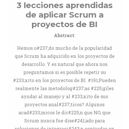
3 lecciones aprendidas
de aplicar Scrum a
proyectos de BI
Abstract
:
Hemos o#237;do mucho de la popularidad
que Scrum ha adquirido en los proyectos de
desarrollo. Y es natural que ahora nos
preguntamos si es posible repetir su
#233;xito en los proyectos de BI. #191;Pueden
realmente las metodolog#237;as #225;giles
ayudar al manejo y al #233;xito de sus
proyectos anal#237;ticos? Algunos
acad#233;micos le dir#225;n que NO, que
Scrum nunca fue dise#241;ado para
soluciones de integraci#243;n centradas en